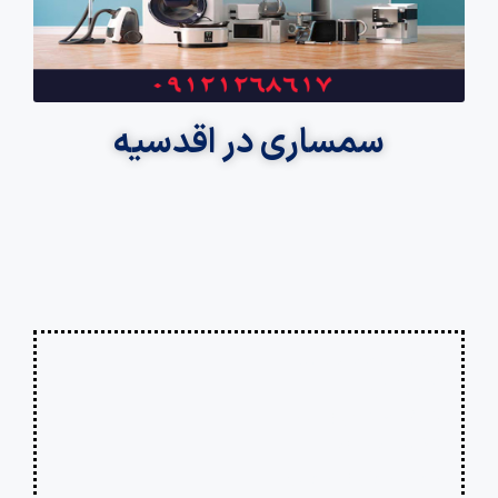
سمساری در اقدسیه
✅خریدار یخچال ساید
✅کولر گازی
✅فرش ماشینی و دست بافت
✅خریدار LCDوLED
✅لوازم صوتی و تصویری