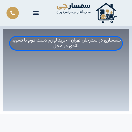
رش
ه
حتوا
سمساری در ستارخان تهران | خرید لوازم دست دوم با تسویه
نقدی در محل