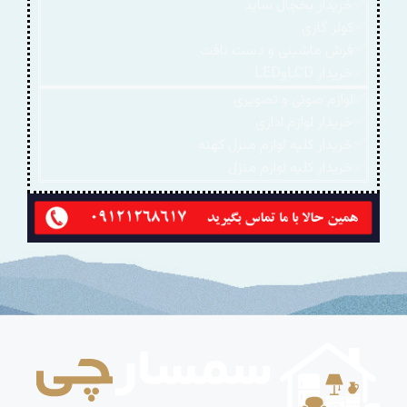
✅خریدار یخچال ساید
✅کولر گازی
✅فرش ماشینی و دست بافت
✅خریدار LCDوLED
✅لوازم صوتی و تصویری
✅خریدار لوازم اداری
✅خریدار کلیه لوازم منزل کهنه
✅خریدار کلیه لوازم منزل