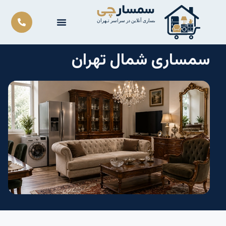
رش
ه
حتوا
سمساری شمال تهران