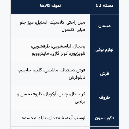
دسته کالا
نمونه کالاها
مبل راحتی، کلاسیک، استیل، میز جلو
مبلمان
مبلی، کنسول
یخچال، لباسشویی، ظرفشویی،
لوازم برقی
تلویزیون، کولر گازی، مایکروویو
فرش دستباف، ماشینی، گلیم، جاجیم،
فرش
تابلوفرش
کریستال، چینی، آرکوپال، ظروف مسی و
ظروف
برنجی
دکوراسیون
لوستر، آینه، شمعدان، تابلو، مجسمه